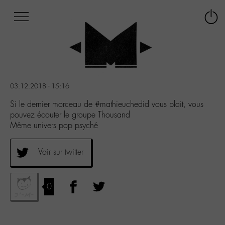
Afficher
Panneau de gestion des cookies
Labo
Connex
-
le
M-
menu
Aller
au
menu
03.12.2018 - 15:16
Aller
au
Si le dernier morceau de #mathieuchedid vous plait, vous
contenu
pouvez écouter le groupe Thousand
Aller
Même univers pop psyché
à
la
Voir sur twitter
recherche
0