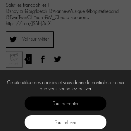
Salut les francophiles !
@shayizi @bigfloetoli @VianneyMusique @brigittetheband
@TwinTwinOhYeah @M_Chedid sonaron…
https://t.co/JSSHJ3eJXt
Voir sur twitter
0
Ce site utilise des cookies et vous donne le contrôle sur ceux
que vous souhaitez activer
Tout accepter
Tout refuser