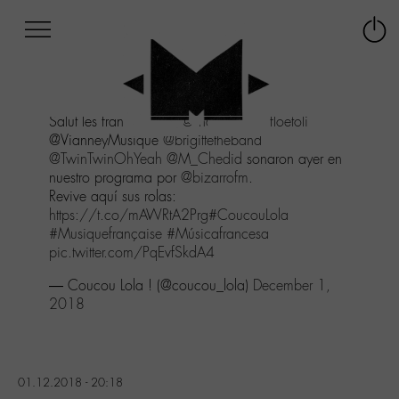
Afficher
Panneau de gestion des cookies
Labo
Connex
-
le
M-
menu
Aller
Salut les francophiles !
@shayizi
@bigfloetoli
au
@VianneyMusique
@brigittetheband
menu
@TwinTwinOhYeah
@M_Chedid
sonaron ayer en
Aller
nuestro programa por
@bizarrofm
.
au
Revive aquí sus rolas:
contenu
https://t.co/mAWRtA2Prg
#CoucouLola
Aller
#Musiquefrançaise
#Músicafrancesa
à
pic.twitter.com/PqEvfSkdA4
la
recherche
— Coucou Lola ! (@coucou_lola)
December 1,
2018
01.12.2018 - 20:18