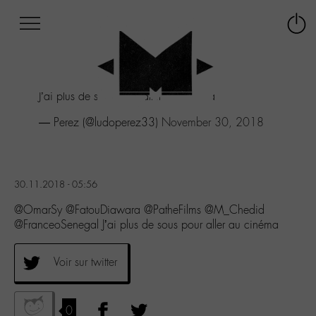
Afficher
Panneau de gestion des cookies
Labo
Connex
-
le
M-
menu
Aller
J’ai plus de sous pour aller au cinéma
au
menu
— Perez (@ludoperez33)
November 30, 2018
Aller
au
contenu
Aller
30.11.2018 - 05:56
à
la
@OmarSy @FatouDiawara @PatheFilms @M_Chedid
recherche
@FranceoSenegal J’ai plus de sous pour aller au cinéma
Voir sur twitter
0