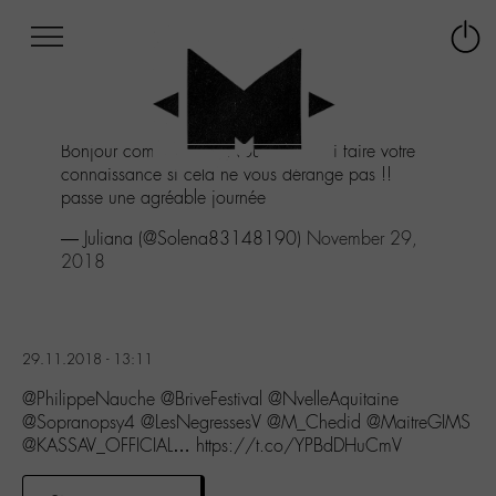
Afficher
Panneau de gestion des cookies
Labo
Connex
-
le
M-
menu
Aller
Bonjour comment allez vous j'aimerai faire votre
au
connaissance si cela ne vous dérange pas !!
menu
passe une agréable journée
Aller
au
— Juliana (@Solena83148190)
November 29,
contenu
2018
Aller
à
la
recherche
29.11.2018 - 13:11
@PhilippeNauche @BriveFestival @NvelleAquitaine
@Sopranopsy4 @LesNegressesV @M_Chedid @MaitreGIMS
@KASSAV_OFFICIAL… https://t.co/YPBdDHuCmV