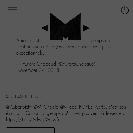
Afficher
Panneau de gestion des cookies
Labo
Connex
-
le
M-
menu
Aller
Après, c'est pas étonnant. Ça fait longtemps qu'il
au
n'est pas venu à Troyes et ses concerts sont juste
menu
exceptionnels.
Aller
au
— Aurore Chabaud (@AuroreChabaud)
contenu
November 27, 2018
Aller
à
la
recherche
27.11.2018 - 11:34
@AubertSteffi @M_Chedid @VilledeTROYES Après, c’est pas
étonnant. Ça fait longtemps qu’il n’est pas venu à Troyes e…
https://t.co/AdwgtWlLwB