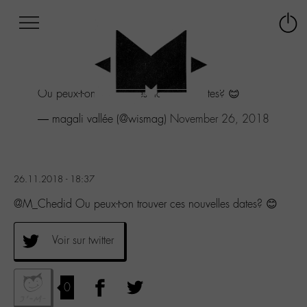
Afficher
Panneau de gestion des cookies
Labo
Connex
-
le
M-
menu
Aller
Ou peux-t-on trouver ces nouvelles dates? 😊
au
menu
— magali vallée (@wismag)
November 26, 2018
Aller
au
contenu
Aller
26.11.2018 - 18:37
à
la
@M_Chedid Ou peux-t-on trouver ces nouvelles dates? 😊
recherche
Voir sur twitter
0