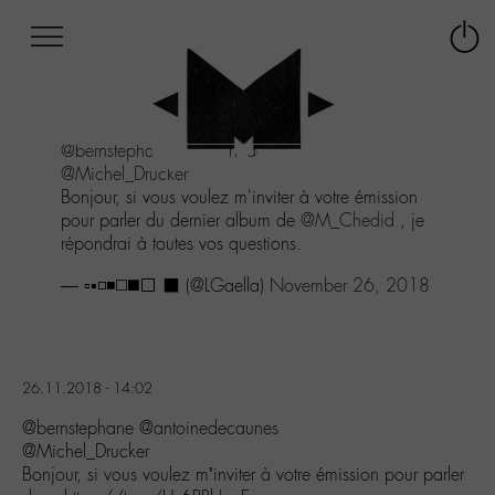
Afficher
Panneau de gestion des cookies
Labo
Connex
-
le
M-
menu
Aller
@bernstephane
@antoinedecaunes
au
@Michel_Drucker
menu
Bonjour, si vous voulez m'inviter à votre émission
Aller
pour parler du dernier album de
@M_Chedid
, je
au
répondrai à toutes vos questions.
contenu
Aller
— ▫️▪️◽◾◻️◼️⬜ ⬛ (@LGaella)
November 26, 2018
à
la
recherche
26.11.2018 - 14:02
@bernstephane @antoinedecaunes
@Michel_Drucker
Bonjour, si vous voulez m’inviter à votre émission pour parler