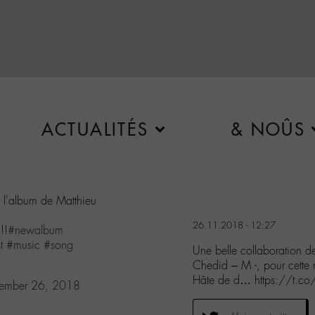
ACTUALITÉS
& NOÛS
r l'album de Matthieu
26.11.2018 - 12:27
!!
#newalbum
t
#music
#song
Une belle collaboration d
Chedid – M -, pour cette 
Hâte de d… https://t.co/
ember 26, 2018