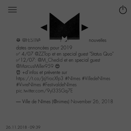
Afficher
Panneau de gestion des cookies
Labo
Connex
-
le
M-
menu
Aller
🥁
@FESTIVALDENIMES
🔝👍 avec 2 nouvelles
au
menu
dates annoncées pour 2019
Aller
✅ 4/07
@ZZTop
et en special guest "Status Quo"
au
✅12/07:
@M_Chedid
et en special guest
contenu
@MarcusMiller959
😍
Aller
⏰ +d'infos et prévente sur
à
https://t.co/JqYrocXfp3
#Nîmes
#VilledeNîmes
la
#VivreNîmes
#FestivaldeNîmes
recherche
pic.twitter.com/9yI33SGq7E
— Ville de Nîmes (@nimes)
November 26, 2018
26.11.2018 - 09:39