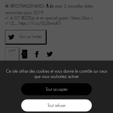
🥁 @FESTIVALDENIMES 🔝👍 avec 2 nouvelles dates
annoncées pour 2019
✅ 4/07 @ZZTop et en special guest « Status Quo »
✅12… https://t.co/t2j2bvvoR3
Voir sur twitter
0
Ce site utilise des cookies et vous donne le contrôle sur ceux
que vous souhaitez activer
Tout accepter
Tout refuser