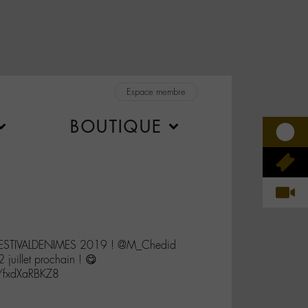
Espace membre
BOUTIQUE
@FESTIVALDENIMES 2019 ! @M_Chedid
 juillet prochain ! 😋
o/fxdXaRBKZ8