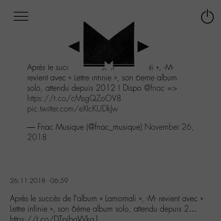
Afficher
Panneau de gestion des cookies
Labo
Connex
-
le
M-
menu
Aller
Après le succès de l’album « Lamomali », -M-
au
revient avec « Lettre infinie », son 6ème album
menu
solo, attendu depuis 2012 ! Dispo
@fnac
=>
Aller
https://t.co/cMsgQZoOV8
au
pic.twitter.com/eXIcKUDkJw
contenu
Aller
— Fnac Musique (@fnac_musique)
November 26,
à
2018
la
recherche
26.11.2018 - 06:59
Après le succès de l’album « Lamomali », -M- revient avec «
Lettre infinie », son 6ème album solo, attendu depuis 2…
https://t.co/DTpibqWkq1