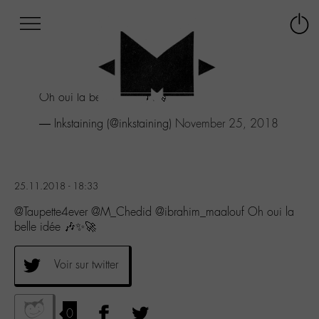
Afficher
Panneau de gestion des cookies
Labo
Connex
-
le
M-
menu
Aller
Oh oui la belle idée 🎶✨🚀
au
menu
— Inkstaining (@inkstaining)
November 25, 2018
Aller
au
contenu
Aller
25.11.2018 - 18:33
à
la
@Taupette4ever @M_Chedid @ibrahim_maalouf Oh oui la
recherche
belle idée 🎶✨🚀
Voir sur twitter
0