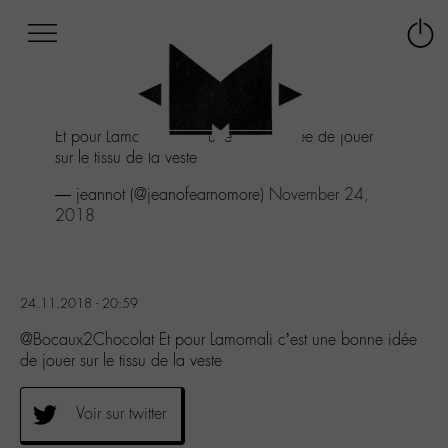
Afficher
Panneau de gestion des cookies
Labo
Connex
-
le
M-
menu
Aller
Et pour Lamomali c’est une bonne idée de jouer
au
sur le tissu de la veste
menu
Aller
— jeannot (@jeanofearnomore)
November 24,
au
2018
contenu
Aller
à
la
24.11.2018 - 20:59
recherche
@Bocaux2Chocolat Et pour Lamomali c’est une bonne idée
de jouer sur le tissu de la veste
Voir sur twitter