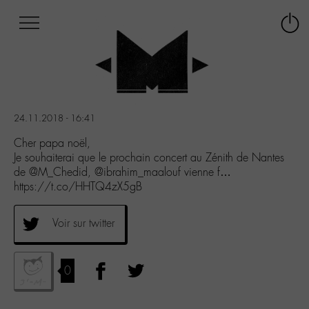
Afficher
Panneau de gestion des cookies
Labo
Connex
-
le
M-
menu
Aller
au
menu
24.11.2018 - 16:41
Aller
au
Cher papa noël,
contenu
Je souhaiterai que le prochain concert au Zénith de Nantes
Aller
de @M_Chedid, @ibrahim_maalouf vienne f…
à
https://t.co/HHTQ4zX5gB
la
recherche
Voir sur twitter
0