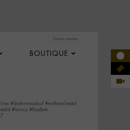
Espace membre
BOUTIQUE
tait hier #ibrahimmaalouf #mathieuchedid
edid #fairouz #Baalbek
W7