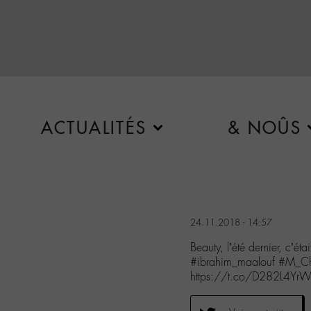
ACTUALITÉS
& NOÛS
24.11.2018 - 14:57
Beauty, l’été dernier, c’é
#ibrahim_maalouf #M_Ch
https://t.co/D282L4Yr