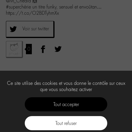
@M_Chedid 🙌
#superchérie un titre funky, sensuel et envoûtan…
https://t.co/O2BDTyhmXx
Voir sur twitter
0
Ce site utilise des cookies et vous donne le contrôle sur ceux
que vous souhaitez activer
Tout accepter
Tout refuser