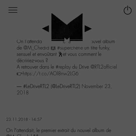
Afficher
Panneau de gestion des cookies
Labo
Connex
-
le
M-
menu
Aller
On l'attendait, le premier extrait du nouvel album
au
de
@M_Chedid
🙌
#superchérie
un titre funky,
menu
sensuel et envoûtant 🕺et vous comment le
Aller
décririez-vous ?
au
A retrouver dans le
#replay
du Drive
@RTL2officiel
contenu
👉
https://t.co/AOl8nw2LG6
Aller
à
— #LeDriveRTL2 (@LeDriveRTL2)
November 23,
la
2018
recherche
23.11.2018 - 14:57
On l’attendait, le premier extrait du nouvel album de