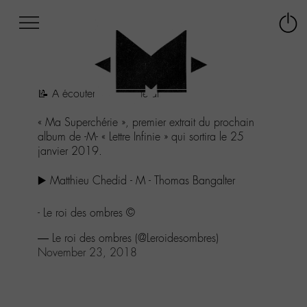
Afficher
Panneau de gestion des cookies
Labo
Connex
-
le
M-
menu
Aller
📝 À écouter sans modération 💖🥰
au
menu
« Ma Superchérie », premier extrait du prochain
Aller
album de -M- « Lettre Infinie » qui sortira le 25
au
janvier 2019.
contenu
Aller
▶️ Matthieu Chedid - M - Thomas Bangalter
à
la
recherche
- Le roi des ombres ©️
— Le roi des ombres (@Leroidesombres)
November 23, 2018