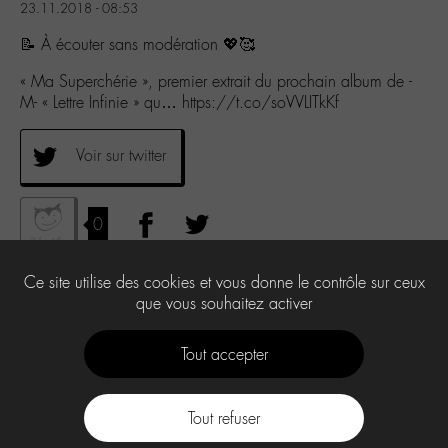
23.11.2018 - 08:53
📝 À écouter sans modération 💖🥰
« Ma Superchérie », premier extrait du prochain album de -
M- « Lettre Infinie » qu… https://t.co/soVVLITkKf
Voir sur twitter
0
Ce site utilise des cookies et vous donne le contrôle sur ceux
que vous souhaitez activer
Tout accepter
Tout refuser