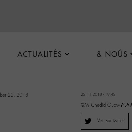
ACTUALITÉS
& NOÛS
ber 22, 2018
22.11.2018 - 19:42
@M_Chedid Ouaw🎵🎶
Voir sur twitter