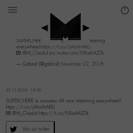
Afficher
Panneau de gestion des cookies
Labo
Connex
-
le
M-
menu
Aller
SUPERCHÉRIE le nouveau -M- now streaming
au
everywhere!!
https://t.co/zlAohhAREj
menu
💌
@M_Chedid
pic.twitter.com/FLRa4rAZDk
Aller
au
— Gabriel (@gabhal)
November 22, 2018
contenu
Aller
à
la
22.11.2018 - 14:56
recherche
SUPERCHÉRIE le nouveau -M- now streaming everywhere!!
https://t.co/zlAohhAREj
💌 @M_Chedid https://t.co/FLRa4rAZDk
Voir sur twitter