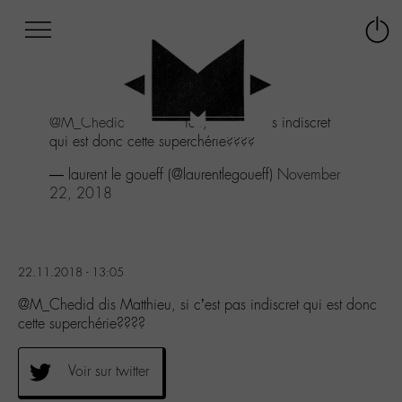
Afficher
Panneau de gestion des cookies
Labo
Connex
-
le
M-
menu
Aller
@M_Chedid
dis Matthieu, si c'est pas indiscret
au
qui est donc cette superchérie????
menu
Aller
— laurent le goueff (@laurentlegoueff)
November
au
22, 2018
contenu
Aller
à
la
22.11.2018 - 13:05
recherche
@M_Chedid dis Matthieu, si c’est pas indiscret qui est donc
cette superchérie????
Voir sur twitter