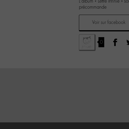
L’album « Lettre Infinie »
précommande
Voir sur facebook
0