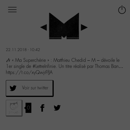
Afficher
Panneau de gestion des cookies
Labo
Connex
-
le
M-
menu
Aller
au
menu
22.11.2018 - 10:42
Aller
au
🎶 « Ma Superchérie » : Matthieu Chedid – M – dévoile le
contenu
1er single de #LettreInfinie. Un titre réalisé par Thomas Ban…
Aller
https://t.co/xyQwjrFfJA
à
la
Voir sur twitter
recherche
0