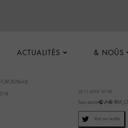
ACTUALITÉS
& NOÛS
co/OROlUXbnHJ
22.11.2018 - 07:09
2018
Suis accro🎧🎶🤩 @M_Ch
Voir sur twitter