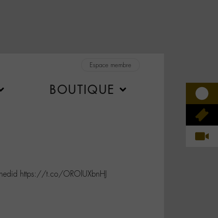
Espace membre
BOUTIQUE
edid https://t.co/OROlUXbnHJ