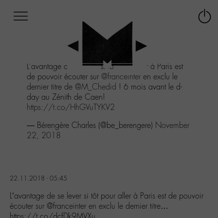
Afficher
Panneau de gestion des cookies
Labo
Connex
-
le
M-
menu
Aller
L'avantage de se lever si tôt pour aller à Paris est
au
de pouvoir écouter sur
@franceinter
en exclu le
menu
dernier titre de
@M_Chedid
! 6 mois avant le d-
Aller
day au Zénith de Caen!
au
https://t.co/HhGVuTYKV2
contenu
Aller
— Bérengère Charles (@be_berengere)
November
à
22, 2018
la
recherche
22.11.2018 - 05:45
L’avantage de se lever si tôt pour aller à Paris est de pouvoir
écouter sur @franceinter en exclu le dernier titre…
https://t.co/dcfDk9MVXu