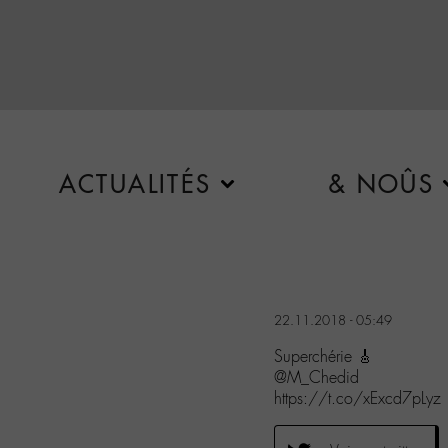
ACTUALITÉS
& NOÛS
22.11.2018 - 05:49
Superchérie 🎸
@M_Chedid
https://t.co/xExcd7pLyz