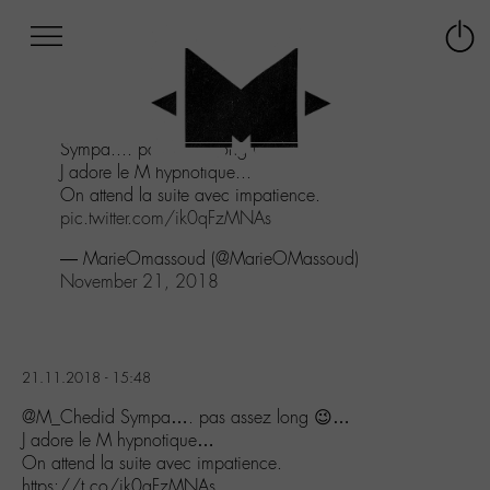
Afficher
Panneau de gestion des cookies
Labo
Connex
-
le
M-
menu
Aller
Sympa.... pas assez long 😉...
au
J adore le M hypnotique...
menu
On attend la suite avec impatience.
Aller
pic.twitter.com/ik0qFzMNAs
au
contenu
— MarieOmassoud (@MarieOMassoud)
Aller
November 21, 2018
à
la
recherche
21.11.2018 - 15:48
@M_Chedid Sympa…. pas assez long 😉…
J adore le M hypnotique…
On attend la suite avec impatience.
https://t.co/ik0qFzMNAs