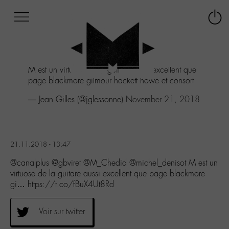
Afficher
Panneau de gestion des cookies
Labo
Connex
-
le
M-
menu
Aller
M est un virtuose de la guitare aussi excellent que
au
page blackmore gilmour hackett howe et consort
menu
Aller
— Jean Gilles (@jglessonne)
November 21, 2018
au
contenu
Aller
à
21.11.2018 - 13:47
la
recherche
@canalplus @gbviret @M_Chedid @michel_denisot M est un
virtuose de la guitare aussi excellent que page blackmore
gi… https://t.co/fBuX4Ut8Rd
Voir sur twitter