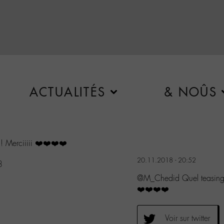
ACTUALITÉS
& NOÛS
 ! Merciiiii ❤️❤️❤️❤️
20.11.2018 - 20:52
8
@M_Chedid Quel teasing !!!
❤️❤️❤️❤️
Voir sur twitter