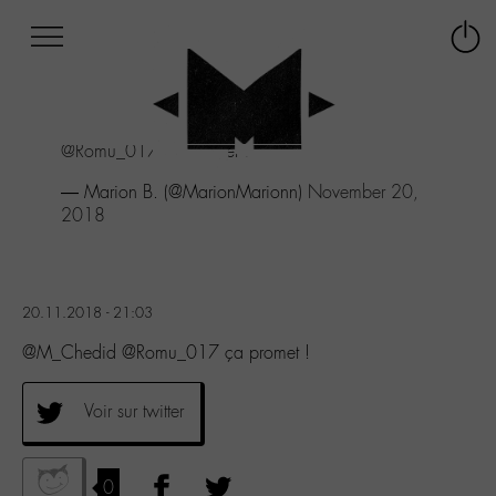
Afficher
Panneau de gestion des cookies
Labo
Connex
-
le
M-
menu
Aller
@Romu_017
ça promet !
au
menu
— Marion B. (@MarionMarionn)
November 20,
Aller
2018
au
contenu
Aller
à
20.11.2018 - 21:03
la
recherche
@M_Chedid @Romu_017 ça promet !
Voir sur twitter
0