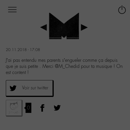
Afficher
Panneau de gestion des cookies
Labo
Connex
-
le
M-
menu
Aller
au
menu
20.11.2018 - 17:08
Aller
au
J’ai pas entendu mes parents s’engueler comme ça depuis
contenu
que je suis petite . Merci @M_Chedid pour ta musique ! On
Aller
est content !
à
la
Voir sur twitter
recherche
0