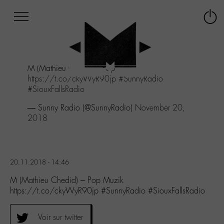
Afficher
Panneau de gestion des cookies
Labo
Connex
-
le
M-
menu
Aller
M (Mathieu Chedid) - Pop Muzik
au
https://t.co/ckyWyR90jp
#SunnyRadio
menu
#SiouxFallsRadio
Aller
au
— Sunny Radio (@SunnyRadio)
November 20,
contenu
2018
Aller
à
la
recherche
20.11.2018 - 14:46
M (Mathieu Chedid) – Pop Muzik
https://t.co/ckyWyR90jp #SunnyRadio #SiouxFallsRadio
Voir sur twitter