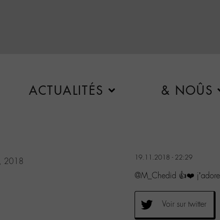
ACTUALITÉS
& NOÛS
19.11.2018 - 22:29
, 2018
@M_Chedid 👍❤️ j’adore
Voir sur twitter