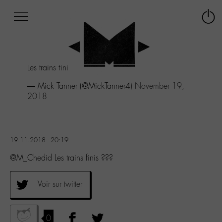
Afficher
Panneau de gestion des cookies
Labo
Connex
-
le
M-
menu
Aller
Les trains finis ???
au
menu
— Mick Tanner (@MickTanner4)
November 19,
Aller
2018
au
contenu
Aller
à
19.11.2018 - 20:19
la
recherche
@M_Chedid Les trains finis ???
Voir sur twitter
0