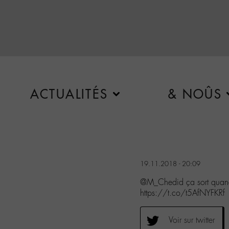
ACTUALITÉS
& NOÛS
19.11.2018 - 20:09
@M_Chedid ça sort quand ?
https://t.co/t5AfNYFKRf
Voir sur twitter