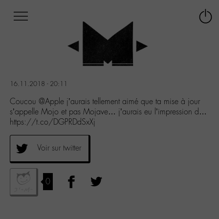
Afficher
Panneau de gestion des cookies
Labo
Connex
-
le
M-
menu
Aller
au
menu
16.11.2018 - 20:11
Aller
au
Coucou @Apple j’aurais tellement aimé que ta mise à jour
contenu
s’appelle Mojo et pas Mojave… j’aurais eu l’impression d…
Aller
https://t.co/DGPRDdSxXj
à
la
Voir sur twitter
recherche
0