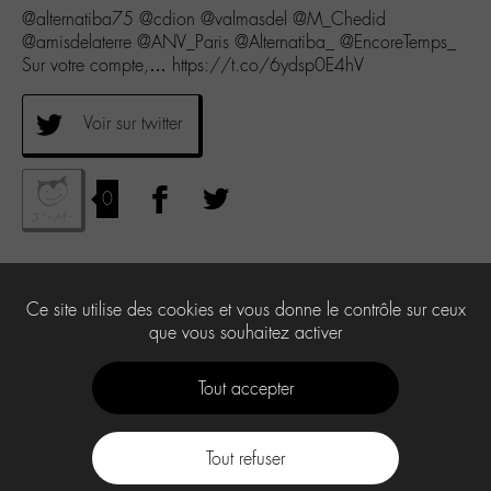
@alternatiba75 @cdion @valmasdel @M_Chedid
@amisdelaterre @ANV_Paris @Alternatiba_ @EncoreTemps_
Sur votre compte,… https://t.co/6ydsp0E4hV
Voir sur twitter
0
Ce site utilise des cookies et vous donne le contrôle sur ceux
que vous souhaitez activer
Tout accepter
Tout refuser