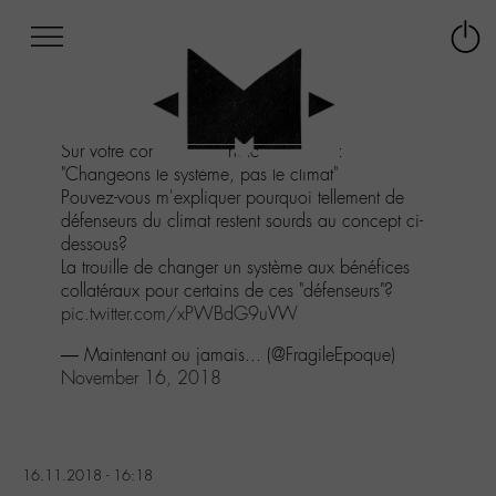
Afficher
Panneau de gestion des cookies
Labo
Connex
-
le
M-
menu
Aller
Sur votre compte, en photo le slogan :
au
"Changeons le système, pas le climat"
menu
Pouvez-vous m'expliquer pourquoi tellement de
Aller
défenseurs du climat restent sourds au concept ci-
au
dessous?
contenu
La trouille de changer un système aux bénéfices
Aller
collatéraux pour certains de ces "défenseurs"?
à
pic.twitter.com/xPWBdG9uVW
la
recherche
— Maintenant ou jamais... (@FragileEpoque)
November 16, 2018
16.11.2018 - 16:18