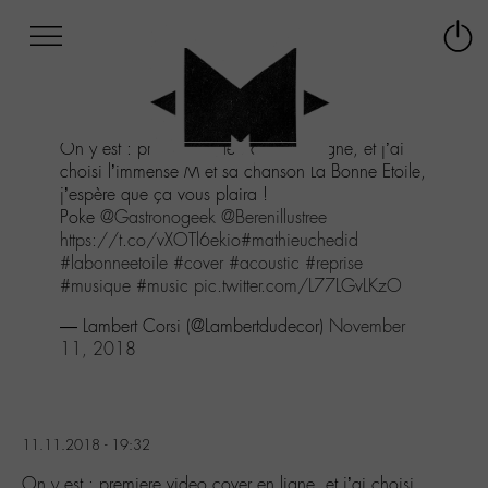
Afficher
Panneau de gestion des cookies
Labo
Connex
-
le
M-
menu
Aller
On y est : premiere video cover en ligne, et j’ai
au
choisi l’immense M et sa chanson La Bonne Etoile,
menu
j’espère que ça vous plaira !
Aller
Poke
@Gastronogeek
@Berenillustree
au
https://t.co/vXOTl6ekio
#mathieuchedid
contenu
#labonneetoile
#cover
#acoustic
#reprise
Aller
#musique
#music
pic.twitter.com/L77LGvLKzO
à
la
— Lambert Corsi (@Lambertdudecor)
November
recherche
11, 2018
11.11.2018 - 19:32
On y est : premiere video cover en ligne, et j’ai choisi