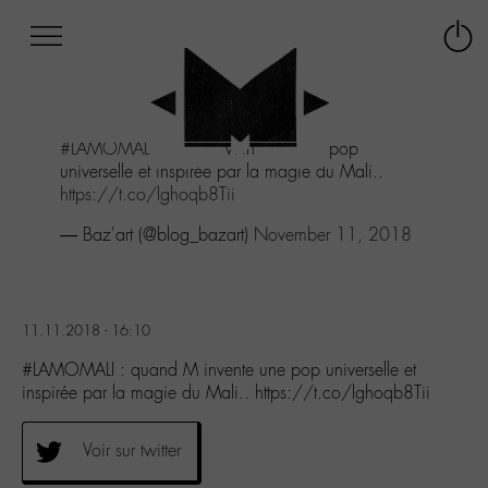
Afficher
Panneau de gestion des cookies
Labo
Connex
-
le
M-
menu
Aller
#LAMOMALI
: quand M invente une pop
au
universelle et inspirée par la magie du Mali..
menu
https://t.co/lghoqb8Tii
Aller
au
— Baz'art (@blog_bazart)
November 11, 2018
contenu
Aller
à
la
11.11.2018 - 16:10
recherche
#LAMOMALI : quand M invente une pop universelle et
inspirée par la magie du Mali.. https://t.co/lghoqb8Tii
Voir sur twitter