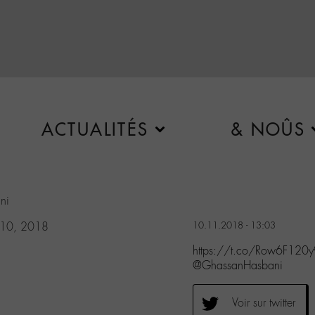
ACTUALITÉS
& NOÛS
ni
 10, 2018
10.11.2018 - 13:03
https://t.co/Row6F120
@GhassanHasbani
Voir sur twitter