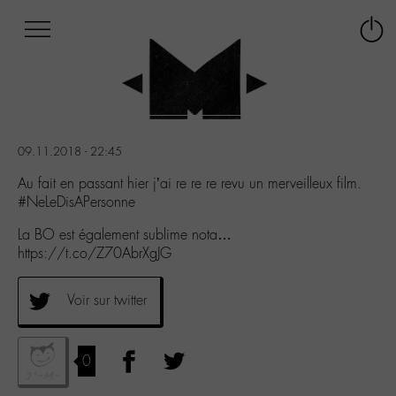
Afficher
Panneau de gestion des cookies
Labo
Connex
-
le
M-
menu
Aller
au
menu
09.11.2018 - 22:45
Aller
au
Au fait en passant hier j’ai re re re revu un merveilleux film.
contenu
#NeLeDisAPersonne
Aller
La BO est également sublime nota…
à
https://t.co/Z70AbrXgJG
la
recherche
Voir sur twitter
0