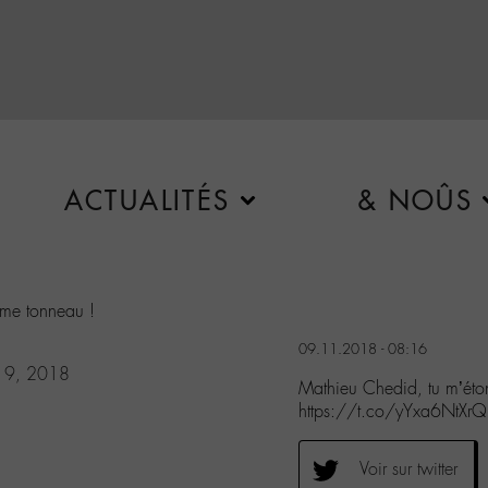
ACTUALITÉS
& NOÛS
ême tonneau !
09.11.2018 - 08:16
 9, 2018
Mathieu Chedid, tu m’éto
https://t.co/yYxa6NtXrQ
Voir sur twitter