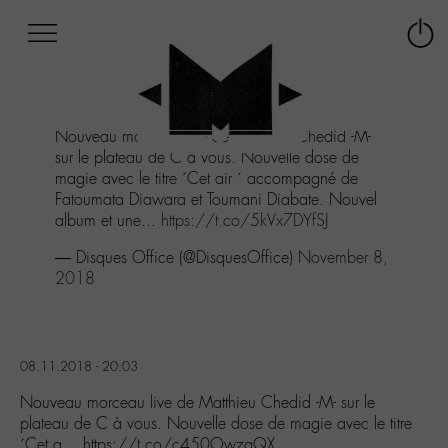
Afficher
Panneau de gestion des cookies
Labo
Connex
-
le
M-
menu
Aller
Nouveau morceau live de Matthieu Chedid -M-
au
sur le plateau de C à vous. Nouvelle dose de
menu
magie avec le titre ´Cet air ´ accompagné de
Aller
Fatoumata Diawara et Toumani Diabate. Nouvel
au
album et une...
https://t.co/5kVx7DYfSJ
contenu
Aller
— Disques Office (@DisquesOffice)
November 8,
à
2018
la
recherche
08.11.2018 - 20:03
Nouveau morceau live de Matthieu Chedid -M- sur le
plateau de C à vous. Nouvelle dose de magie avec le titre
´Cet a… https://t.co/c450OwzgQX