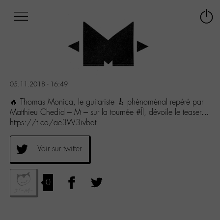
Afficher
Panneau de gestion des cookies
Labo
Connex
-
le
M-
menu
Aller
au
menu
05.11.2018 - 16:49
Aller
au
🔥 Thomas Monica, le guitariste 🎸 phénoménal repéré par
contenu
Matthieu Chedid – M – sur la tournée #Îl, dévoile le teaser…
Aller
https://t.co/ae3W3ivbat
à
la
Voir sur twitter
recherche
0