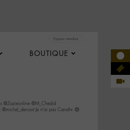
Espace membre
BOUTIQUE
us @Zazieonline @M_Chedid
@michel_denisot Je n’ai pas Canalt+ 😔