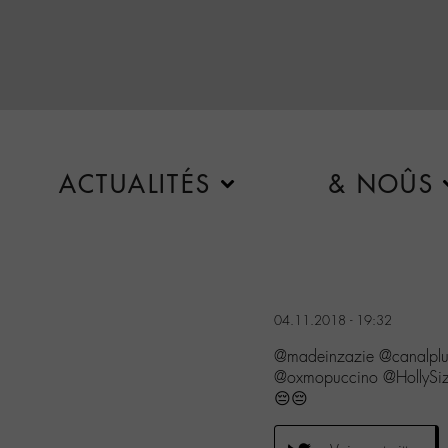
ACTUALITÉS
& NOÛS
04.11.2018 - 19:32
@madeinzazie @canalpl
@oxmopuccino @HollySiz 
😔😔