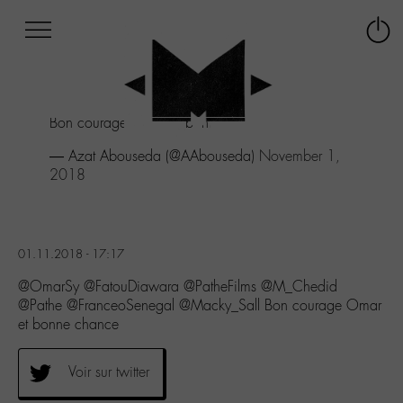
Afficher
Panneau de gestion des cookies
Labo
Connex
-
le
M-
menu
Aller
Bon courage Omar et bonne chance
au
menu
— Azat Abouseda (@AAbouseda)
November 1,
Aller
2018
au
contenu
Aller
à
01.11.2018 - 17:17
la
recherche
@OmarSy @FatouDiawara @PatheFilms @M_Chedid
@Pathe @FranceoSenegal @Macky_Sall Bon courage Omar
et bonne chance
Voir sur twitter