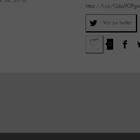
er 24, 2018
https://t.co/Gdss9GPg
Voir sur twitter
0