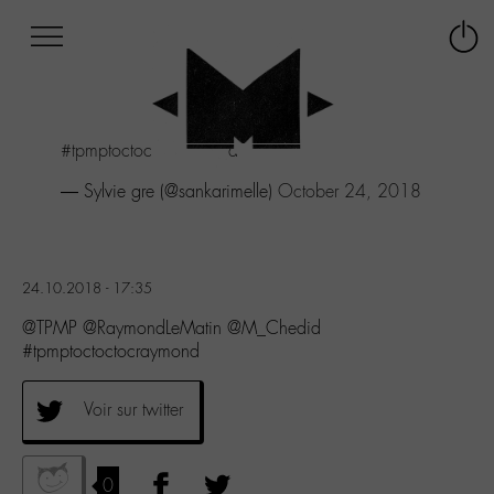
Afficher
Panneau de gestion des cookies
Labo
Connex
-
le
M-
menu
Aller
#tpmptoctoctocraymond
au
menu
— Sylvie gre (@sankarimelle)
October 24, 2018
Aller
au
contenu
Aller
24.10.2018 - 17:35
à
la
@TPMP @RaymondLeMatin @M_Chedid
recherche
#tpmptoctoctocraymond
Voir sur twitter
0