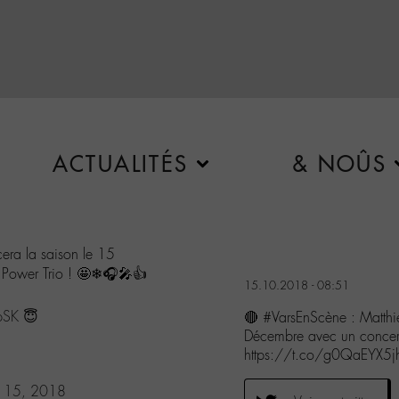
ACTUALITÉS
& NOÛS
era la saison le 15
n Power Trio ! 🤩❄🎧🎤👍
15.10.2018 - 08:51
pSK
😇
🔴 #VarsEnScène : Matthi
Décembre avec un concert
https://t.co/g0QaEYX5j
r 15, 2018