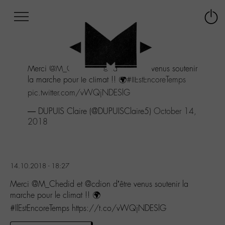
Afficher
Panneau de gestion des cookies
Labo
Connex
-
le
M-
menu
Aller
Merci
@M_Chedid
et
@cdion
d'être venus soutenir
au
la marche pour le climat !! 🌍
#IlEstEncoreTemps
menu
Aller
pic.twitter.com/vWQjNDESlG
au
— DUPUIS Claire (@DUPUISClaire5)
October 14,
contenu
2018
Aller
à
la
recherche
14.10.2018 - 18:27
Merci @M_Chedid et @cdion d’être venus soutenir la
marche pour le climat !! 🌍
#IlEstEncoreTemps https://t.co/vWQjNDESlG