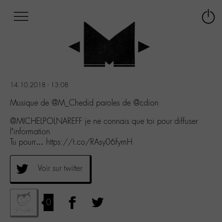
Afficher
Panneau de gestion des cookies
Labo
Connex
-
le
M-
menu
Aller
au
menu
14.10.2018 - 13:08
Aller
au
Musique de @M_Chedid paroles de @cdion
contenu
@MICHELPOLNAREFF je ne connais que toi pour diffuser
Aller
l’information
à
Tu pourr… https://t.co/RAsy06fymH
la
recherche
Voir sur twitter
0